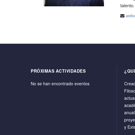
talento.
anth
PRÓXIMAS ACTIVIDADES
¿QU
No se han encontrado eventos
Cread
Filos
actua
acadé
anual
proye
y Ext