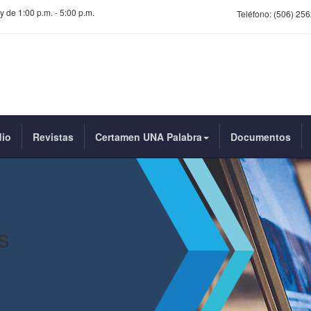
y de 1:00 p.m. - 5:00 p.m.
Teléfono:
(506) 256
dio
Revistas
Certamen UNA Palabra
Documentos
s