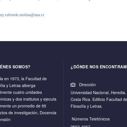
ony.valverde.molina@una.cr
IÉNES SOMOS?
¿DÓNDE NOS ENCONTRAM
a en 1973, la Facultad de
Dirección
ofía y Letras alberga
lmente cuatro unidades
Universidad Nacional, Heredia.
micas y dos institutos y ejecuta
Costa Rica. Edificio Facultad d
mente un promedio de 95
Filosofía y Letras.
ctos de investigación, Docencia
Números Telefónicos
ensión
2562-4067