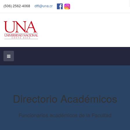
(506) 2562-4068
dffl@una.cr
Directorio Académicos
Funcionarios académicos de la Facultad