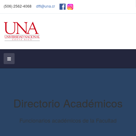
(506) 2562-4068
dffl@una.cr
Directorio Académicos
Funcionarios académicos de la Facultad