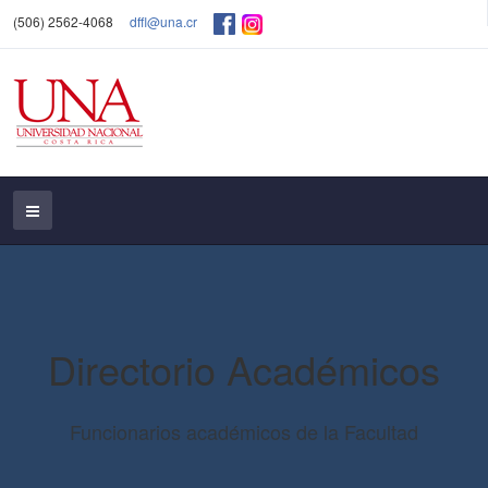
(506) 2562-4068
dffl@una.cr
Directorio Académicos
Funcionarios académicos de la Facultad