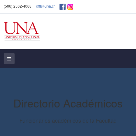
(506) 2562-4068
dffl@una.cr
Directorio Académicos
Funcionarios académicos de la Facultad