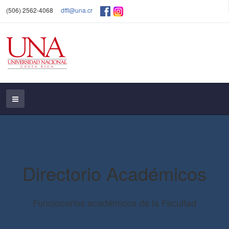
(506) 2562-4068
dffl@una.cr
Directorio Académicos
Funcionarios académicos de la Facultad