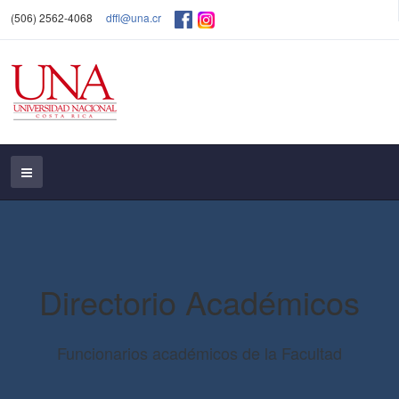
(506) 2562-4068
dffl@una.cr
Directorio Académicos
Funcionarios académicos de la Facultad