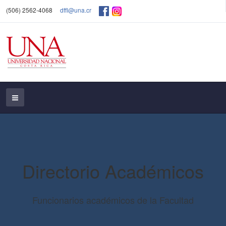
(506) 2562-4068
dffl@una.cr
Directorio Académicos
Funcionarios académicos de la Facultad