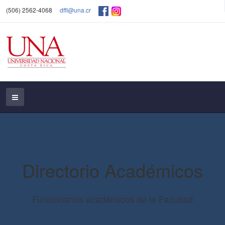
(506) 2562-4068
dffl@una.cr
Directorio Académicos
Funcionarios académicos de la Facultad