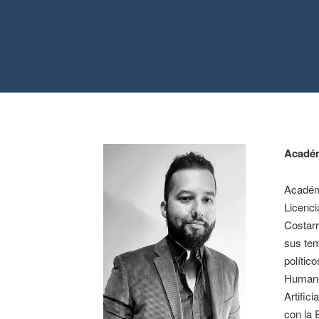
Académ
Académi
Licenc
Costarr
sus tem
polític
Humanos
Artific
con la 