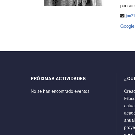
pensam
jon2
Google
PRÓXIMAS ACTIVIDADES
¿QU
No se han encontrado eventos
Cread
Filos
actua
acadé
anual
proye
y Ext