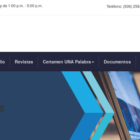
y de 1:00 p.m. - 5:00 p.m.
Teléfono:
(506) 256
dio
Revistas
Certamen UNA Palabra
Documentos
s