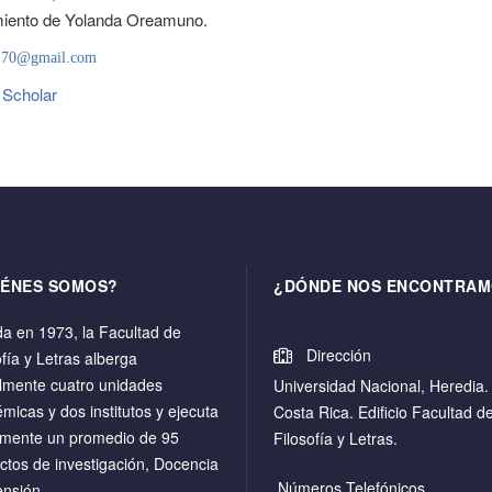
iento de Yolanda Oreamuno.
170@gmail.com
 Scholar
IÉNES SOMOS?
¿DÓNDE NOS ENCONTRAM
a en 1973, la Facultad de
Dirección
ofía y Letras alberga
lmente cuatro unidades
Universidad Nacional, Heredia.
micas y dos institutos y ejecuta
Costa Rica. Edificio Facultad d
mente un promedio de 95
Filosofía y Letras.
ctos de investigación, Docencia
Números Telefónicos
ensión