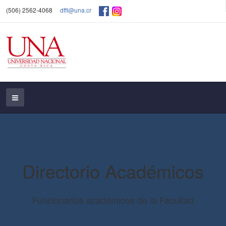
(506) 2562-4068
dffl@una.cr
Directorio Académicos
Funcionarios académicos de la Facultad