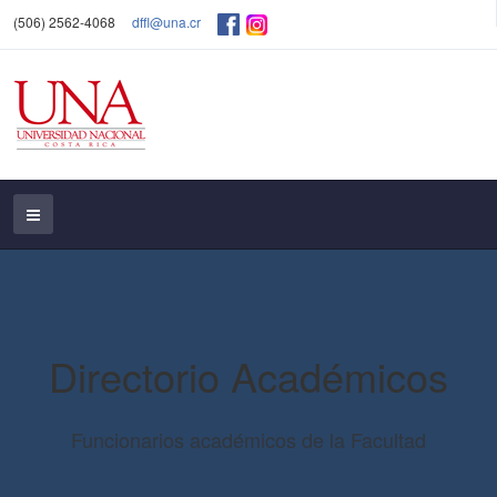
(506) 2562-4068
dffl@una.cr
Directorio Académicos
Funcionarios académicos de la Facultad