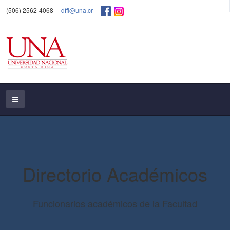
(506) 2562-4068
dffl@una.cr
Directorio Académicos
Funcionarios académicos de la Facultad