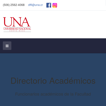
(506) 2562-4068
dffl@una.cr
Directorio Académicos
Funcionarios académicos de la Facultad