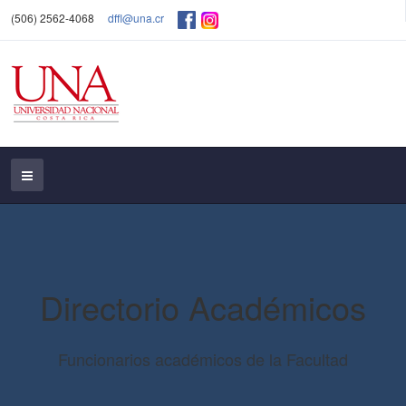
(506) 2562-4068
dffl@una.cr
Directorio Académicos
Funcionarios académicos de la Facultad