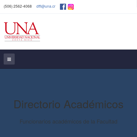
(506) 2562-4068
dffl@una.cr
Directorio Académicos
Funcionarios académicos de la Facultad