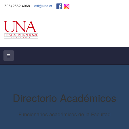
(506) 2562-4068
dffl@una.cr
Directorio Académicos
Funcionarios académicos de la Facultad