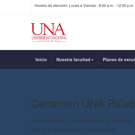
Horario de atención: Lunes a Viernes - 8:00 a.m. - 12:00 p.m. 
Inicio
Nuestra facultad
Planes de estu
Certamen UNA Palab
Reconocimiento a diversas obras literarias 
aporte a la educación costarricense