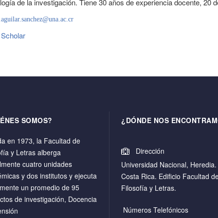
ogía de la investigación. Tiene 30 años de experiencia docente, 20 de
.aguilar.sanchez@una.ac.cr
 Scholar
IÉNES SOMOS?
¿DÓNDE NOS ENCONTRAM
a en 1973, la Facultad de
Dirección
ofía y Letras alberga
lmente cuatro unidades
Universidad Nacional, Heredia.
micas y dos institutos y ejecuta
Costa Rica. Edificio Facultad d
mente un promedio de 95
Filosofía y Letras.
ctos de investigación, Docencia
Números Telefónicos
ensión