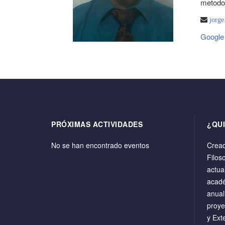
metodol
jorge
Google
PRÓXIMAS ACTIVIDADES
¿QU
No se han encontrado eventos
Cread
Filos
actua
acadé
anual
proye
y Ext