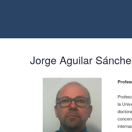
Jorge Aguilar Sánche
Profes
Profeso
la Univ
doctora
concent
interna