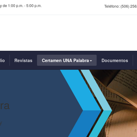
y de 1:00 p.m. - 5:00 p.m.
Teléfono:
(506) 256
dio
Revistas
Certamen UNA Palabra
Documentos
ra
y