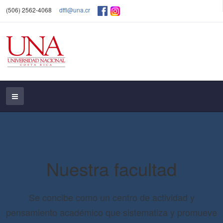
(506) 2562-4068
dffl@una.cr
Nuestra facultad
Se concibe como un centro de actividad y
pensamiento académico que sistematiza y promueve