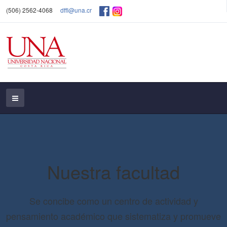
(506) 2562-4068
dffl@una.cr
Nuestra facultad
Se concibe como un centro de actividad y
pensamiento académico que sistematiza y promueve