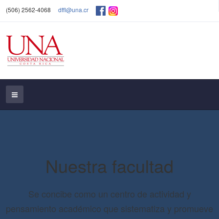
(506) 2562-4068
dffl@una.cr
Nuestra facultad
Se concibe como un centro de actividad y
pensamiento académico que sistematiza y promueve