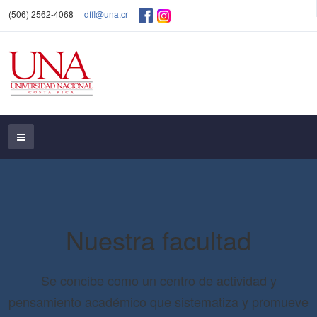
(506) 2562-4068
dffl@una.cr
Nuestra facultad
Se concibe como un centro de actividad y
pensamiento académico que sistematiza y promueve