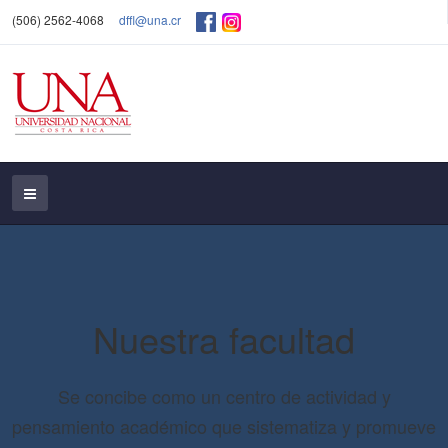
(506) 2562-4068
dffl@una.cr
Nuestra facultad
Se concibe como un centro de actividad y
pensamiento académico que sistematiza y promueve