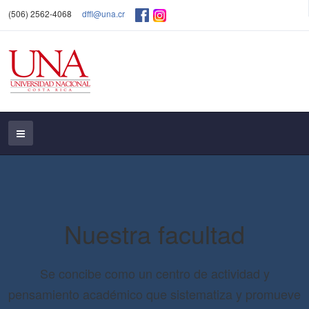
(506) 2562-4068
dffl@una.cr
Nuestra facultad
Se concibe como un centro de actividad y
pensamiento académico que sistematiza y promueve