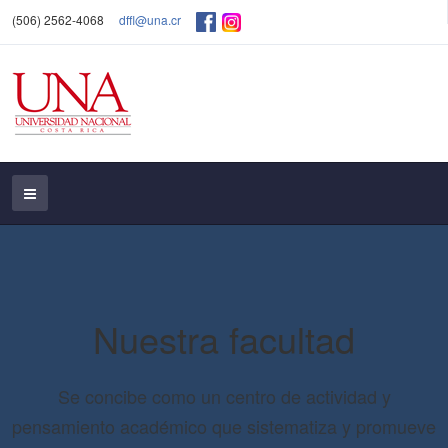
(506) 2562-4068
dffl@una.cr
Nuestra facultad
Se concibe como un centro de actividad y
pensamiento académico que sistematiza y promueve