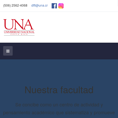
(506) 2562-4068
dffl@una.cr
Nuestra facultad
Se concibe como un centro de actividad y
pensamiento académico que sistematiza y promueve