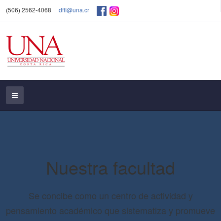
(506) 2562-4068
dffl@una.cr
Nuestra facultad
Se concibe como un centro de actividad y
pensamiento académico que sistematiza y promueve