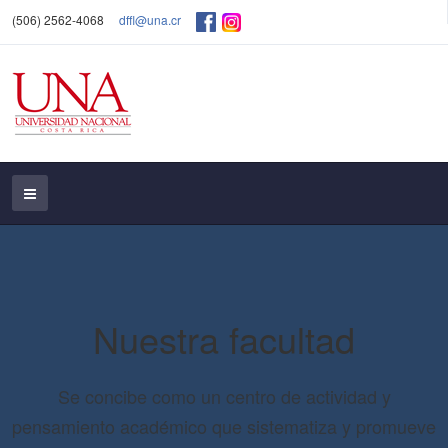
(506) 2562-4068
dffl@una.cr
Nuestra facultad
Se concibe como un centro de actividad y
pensamiento académico que sistematiza y promueve